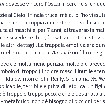
ur
dovesse vincere l’Oscar, il cerchio si chiud
zie al Cielo il finale truce-mélo, io l’ho vissuta
na lei in una coppia abbiente e di livello socia
uta al maschile, per 7 anni, attraverso la mala
 che si vede nel film, è esattamente lo stesso
le altri dettagli. La trappola emotiva era du
utella non mi piace, e
Amour
è un film che gr
dove c’è molta meno perizia, molto più prevedi
mbolo di troppo (il colore rosso, l’inutile scen
 Tilda Swinton e John Reilly. Si chiama
We Nee
licabile, terribile e priva di retorica: un fig
è troppo o troppo poco, e che è destinato a so
i-metaforico, non c’è bisogno di piccioni per s