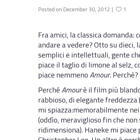
Posted on
December 30, 2012
1
Fra amici, la classica domanda: co
andare a vedere? Otto su dieci, l
semplici e intellettuali, gente ch
piace il taglio di limone al selz
piace nemmeno
Amour
. Perché?
Perché
Amour
è il film più bland
rabbioso, di elegante freddezza (
mi spiazza:memorabilmente nei p
(oddìo, meraviglioso fin che non 
ridimensiona). Haneke mi piace p
Christopher Lee. Un altro è perch