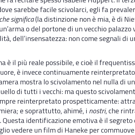
dove sarebbe facile scivolarci, egli fa prevale
che significa
(la distinzione non è mia, è di Nie
 un’arma o del portone di un vecchio palazzo 
lità, dell’insensatezza: non come segnali di u
ma è il più reale possibile, e cioè il frequent
uore, è invece continuamente reinterpretato i
camera mostra lo scivolamento nel nulla di u
ello di tutti i vecchi: ma questo scivolament
empre reinterpretato prospetticamente: attrav
ermiera; e soprattutto, ahimé, i
nostri
, che rint
. Questa identificazione emotiva è il segreto 
glio vedere un film di Haneke per commuover