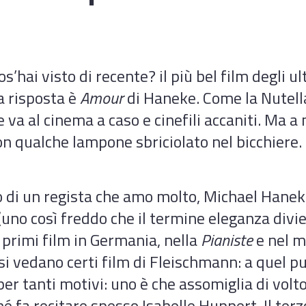
s’hai visto di recente? il più bel film degli u
a risposta è
Amour
di Haneke. Come la Nutell
e va al cinema a caso e cinefili accaniti. Ma 
, con qualche lampone sbriciolato nel bicchiere
o di un regista che amo molto, Michael Haneke
uno così freddo che il termine eleganza divie
rimi film in Germania, nella
Pianiste
e nel m
si vedano certi film di Fleischmann: a quel pu
er tanti motivi: uno è che assomiglia di vol
é fa recitare spesso Isabelle Huppert. Il ter