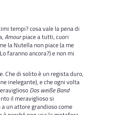
ltimi tempi? cosa vale la pena di
a,
Amour
piace a tutti, cuori
a me la Nutella non piace (a me
. Lo faranno ancora?) e non mi
. Che di solito è un regista duro,
ne inelegante), e che ogni volta
eraviglioso
Das weiße Band
nto il meraviglioso si
to a un attore grandioso come
zo è perché non usa la metafora.