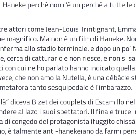
di Haneke perché non c’è un perché a tutte l
tre attori come Jean-Louis Trintignant, Emma
he magnifico. Ma non è un film di Haneke. No
inferma allo stadio terminale, e dopo un po’ f
 cerca di catturarlo e non riesce, e non si sa s
ci con cui ne ho parlato hanno indicato quella
ce, che non amo la Nutella, è una débâcle st
 metafora tanto sesquipedale è l’imbarazzo.
là” diceva Bizet dei couplets di Escamillo ne
dere al lazo i suoi spettatori. Il finale truce
ra di congedo del protagonista (fuggito chiss
ino, è talmente anti-hanekeiano da farmi pen