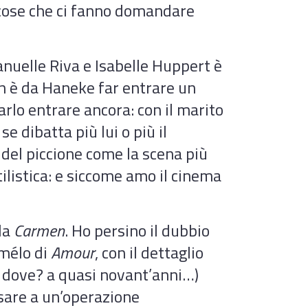
e cose che ci fanno domandare
nuelle Riva e Isabelle Huppert è
n è da Haneke far entrare un
arlo entrare ancora: con il marito
e dibatta più lui o più il
 del piccione come la scena più
ilistica: e siccome amo il cinema
lla
Carmen
. Ho persino il dubbio
-mélo di
Amour
, con il dettaglio
à dove? a quasi novant’anni…)
sare a un’operazione