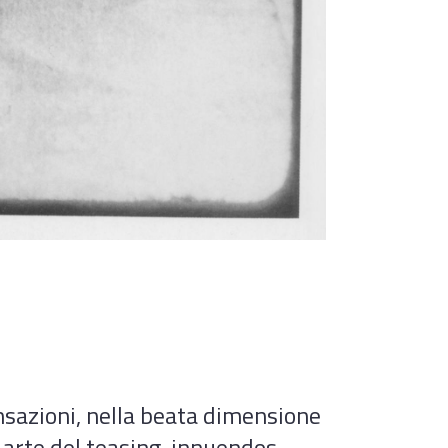
ensazioni, nella beata dimensione
, arte del teasing, innuendos,