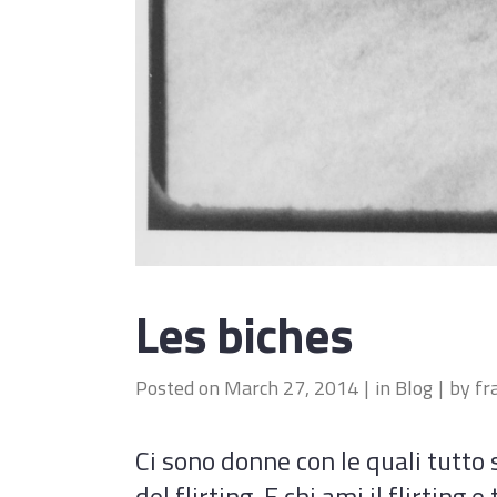
Les biches
Posted on
March 27, 2014
in
Blog
by
fr
Ci sono donne con le quali tutto
del flirting. E chi ami il flirtin