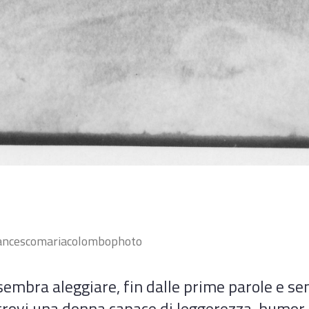
ancescomariacolombophoto
 sembra aleggiare, fin dalle prime parole e s
g e trovi una donna capace di leggerezza, humor