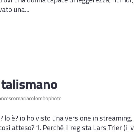
vato una...
l talismano
ancescomariacolombophoto
a? lo è? io ho visto una versione in streaming,
atteso? 1. Perché il regista Lars Trier (il vo