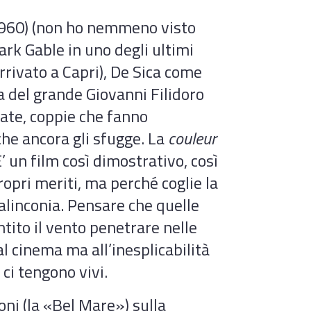
960) (non ho nemmeno visto
Clark Gable in uno degli ultimi
rrivato a Capri), De Sica come
sa del grande Giovanni Filidoro
iate, coppie che fanno
che ancora gli sfugge. La
couleur
E’ un film così dimostrativo, così
ropri meriti, ma perché coglie la
alinconia. Pensare che quelle
tito il vento penetrare nelle
l cinema ma all’inesplicabilità
ci tengono vivi.
oni (la «Bel Mare») sulla