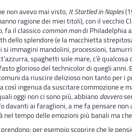
he non avevo mai visto,
It Startled in Naples
(1
 hanno ragione dei miei titoli), con il vecchio 
 fa il classico
common man
di Philadelphia a
ith dello splendore (e la macchietta strepito
hi si immagini mandolini, processioni, tamurr
tt’azzurra, spaghetti sole mare, c’è qualcosa 
 fasto glorioso del technicolor di quegli anni. 
 comuni da riuscire delizioso non tanto per i p
zza così ingenua da suscitare commozione e m
quali oggi non ci sono più, abbiano
davvero
sen
o davanti ai faraglioni, a me fa pensare non a
tà nel tempo delle emozioni più banali ma che 
i prendono: per esempio scoprire che le pensi