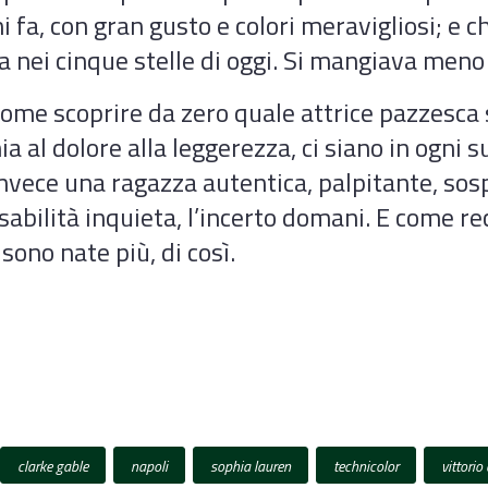
fa, con gran gusto e colori meravigliosi; e ch
 nei cinque stelle di oggi. Si mangiava meno 
ome scoprire da zero quale attrice pazzesca 
a al dolore alla leggerezza, ci siano in ogni s
nvece una ragazza autentica, palpitante, sospe
nsabilità inquieta, l’incerto domani. E come re
 sono nate più, di così.
clarke gable
napoli
sophia lauren
technicolor
vittorio