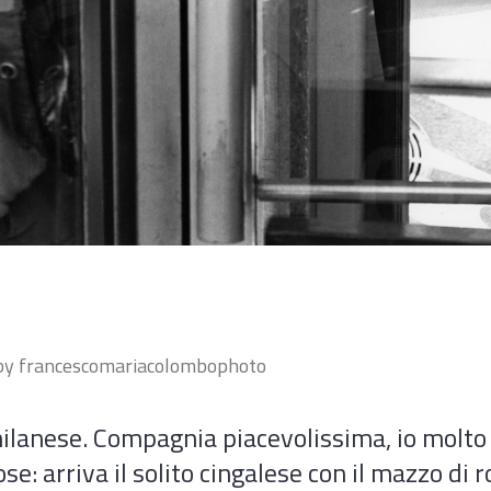
by
francescomariacolombophoto
e milanese. Compagnia piacevolissima, io molt
se: arriva il solito cingalese con il mazzo di 