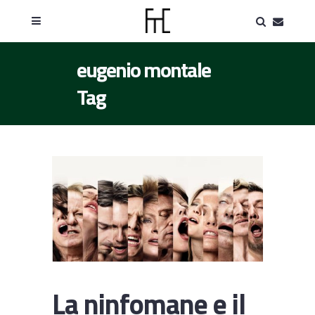
eugenio montale
Tag
La ninfomane e il