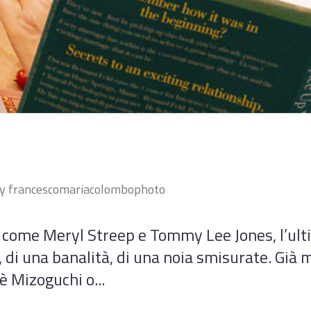
by
francescomariacolombophoto
ci come Meryl Streep e Tommy Lee Jones, l’u
di una banalità, di una noia smisurate. Già mi
 è Mizoguchi o...