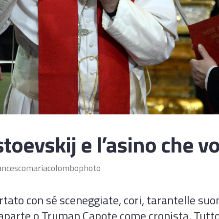
oevskij e l’asino che vo
ancescomariacolombophoto
rtato con sé sceneggiate, cori, tarantelle suo
aparte o Truman Capote come cronista. Tutto 