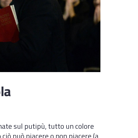
la
nate sul putipù, tutto un colore
ciò può piacere o non piacere (a