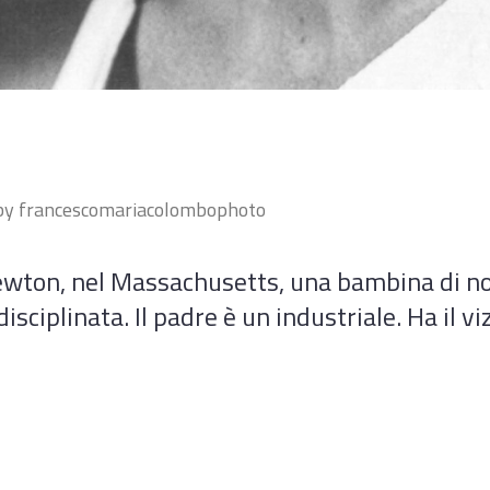
by
francescomariacolombophoto
ewton, nel Massachusetts, una bambina di n
isciplinata. Il padre è un industriale. Ha il v