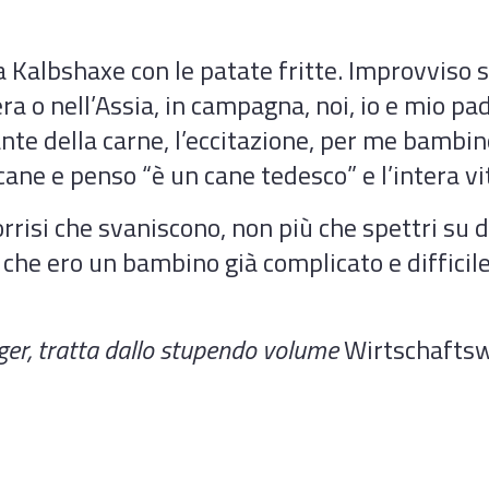
 la Kalbshaxe con le patate fritte. Improvvis
a o nell’Assia, in campagna, noi, io e mio padr
cante della carne, l’eccitazione, per me bambi
ane e penso “è un cane tedesco” e l’intera v
rrisi che svaniscono, non più che spettri su 
tto che ero un bambino già complicato e difficil
nger, tratta dallo stupendo volume
Wirtschafts