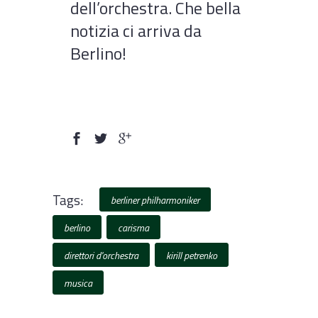
dell’orchestra. Che bella
notizia ci arriva da
Berlino!
Tags:
berliner philharmoniker
berlino
carisma
direttori d'orchestra
kirill petrenko
musica