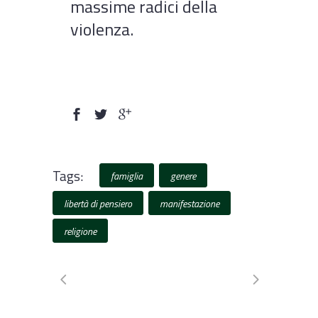
massime radici della
violenza.
Tags:
famiglia
genere
libertà di pensiero
manifestazione
religione