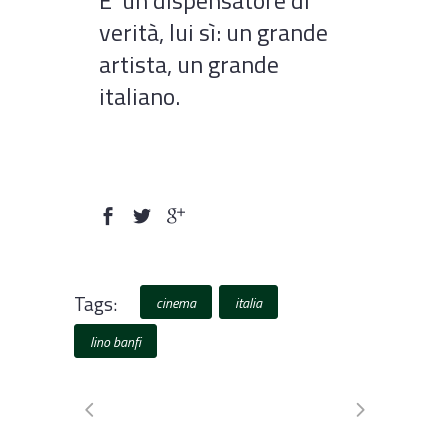
E’ un dispensatore di
verità, lui sì: un grande
artista, un grande
italiano.
Tags:
cinema
italia
lino banfi