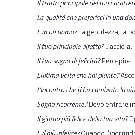
Il tratto principale del tuo caratter
La qualità che preferisci in una do
E in un uomo?
La gentilezza, la b
Il tuo principale difetto?
L’accidia.
Il tuo sogno di felicità?
Percepire ch
L’ultima volta che hai pianto?
Asco
L’incontro che ti ha cambiato la vit
Sogno ricorrente?
Devo entrare in 
Il giorno più felice della tua vita?
Og
E il più infelice?
Quando l’ipocondri