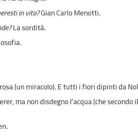
resti in vita?
Gian Carlo Menotti.
nde?
La sordità.
losofia.
sa (un miracolo). E tutti i fiori dipinti da No
derer, ma non disdegno l’acqua (che secondo il
en.