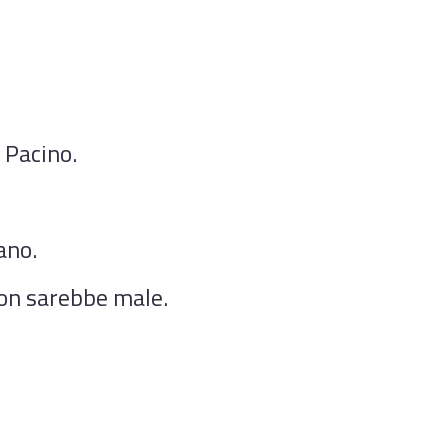
 Pacino.
ano.
non sarebbe male.