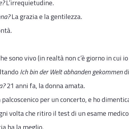
e?
L’irrequietudine.
nna?
La grazia e la gentilezza.
ontà.
e sono vivo (in realtà non c’è giorno in cui io 
ltando
Ich bin der Welt abhanden gekommen
di
a?
21 anni fa, la donna amata.
palcoscenico per un concerto, e ho dimenticat
ni volta che ritiro il test di un esame medico
a ha la meglio.