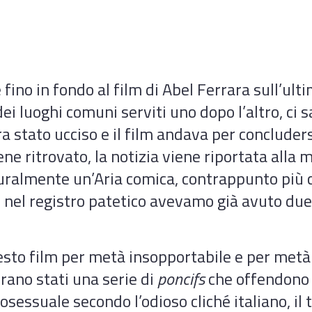
fino in fondo al film di Abel Ferrara sull’ulti
ei luoghi comuni serviti uno dopo l’altro, ci
ra stato ucciso e il film andava per concluders
ene ritrovato, la notizia viene riportata alla 
uralmente un’Aria comica, contrappunto più chi
e nel registro patetico avevamo già avuto due e
uesto film per metà insopportabile e per metà
erano stati una serie di
poncifs
che offendono l
ssuale secondo l’odioso cliché italiano, il t