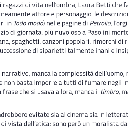
 ragazzi di vita nell’ombra, Laura Betti che f
eamente attore e personaggio, le descrizioni
ri in
Todo modo
) nelle pagine di
Petrolio
, l’o
’inizio di giornata, più nuvoloso a Pasolini mor
ana, spaghetti, canzoni popolari, rimorchi di r
cessione di siparietti talmente inani e insip
arrativo, manca la complessità dell’uomo, 
re non basta imporre a tutti di fumare negli i
 frase che si usava allora, manca il
timbro
, m
andrebbero evitate sia al cinema sia in lette
i vista dell’etica; sono però un moralista dal 