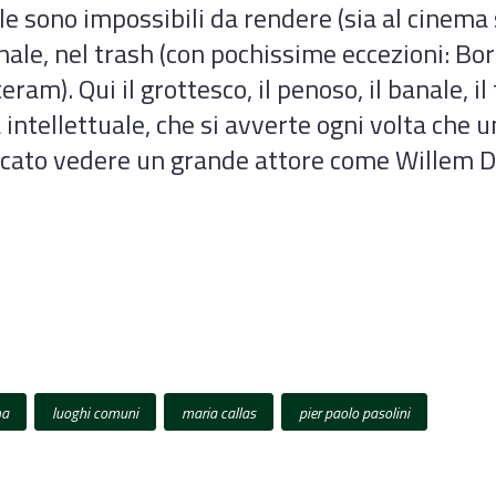
ale sono impossibili da rendere (sia al cinema 
nale, nel trash (con pochissime eccezioni: Bor
eram). Qui il grottesco, il penoso, il banale, il
intellettuale, che si avverte ogni volta che u
peccato vedere un grande attore come Willem
ma
luoghi comuni
maria callas
pier paolo pasolini