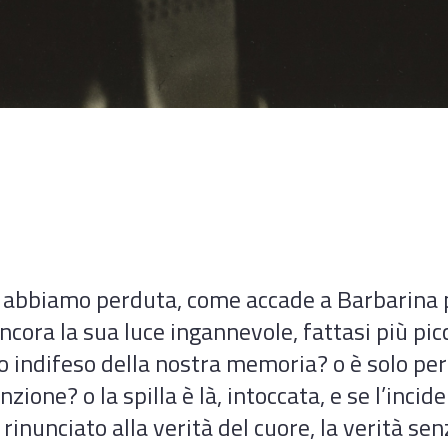
he abbiamo perduta, come accade a Barbarina 
ancora la sua luce ingannevole, fattasi più p
 indifeso della nostra memoria? o è solo per
one? o la spilla è là, intoccata, e se l’incide
inunciato alla verità del cuore, la verità s