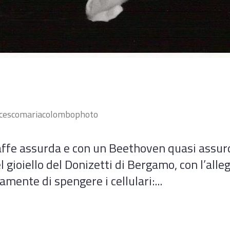
cescomariacolombophoto
affe assurda e con un Beethoven quasi assurd
l gioiello del Donizetti di Bergamo, con l’alle
ente di spengere i cellulari:...